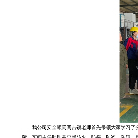
我公司安全顾问闫吉锁老师首先带领大家学习了
际，车间主任助理聂忠就防火、防损、防盗、防汛、