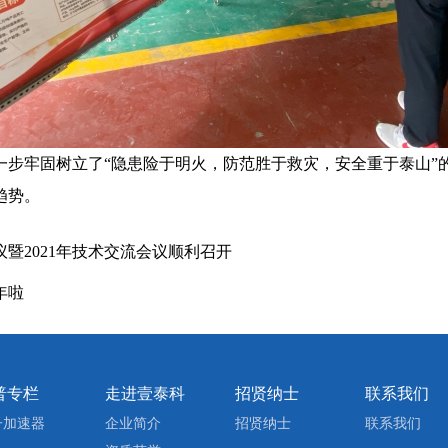
一步牢固树立了“隐患险于明火，防范胜于救灾，安全重于泰山”
趋势。
暨2021年技术交流会议顺利召开
年啦
普专栏
走进壹泰科
招贤纳士
联系我们
子加速器
企业简介
招贤纳士
联系我们